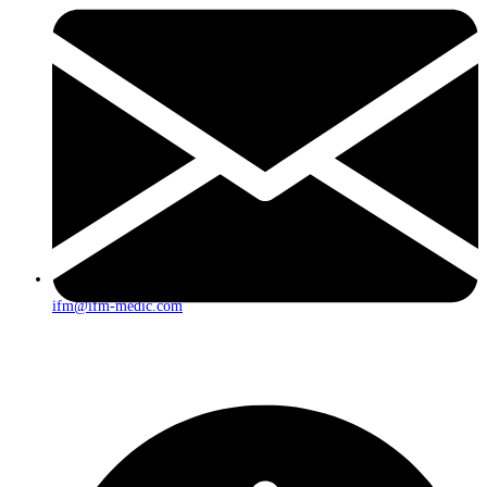
ifm@ifm-medic.com