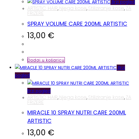
Brzi pogled
ARTISTIC HAIR
Njega kose
Stiliziranje kose
ZA
,
,
,
FRIZERE
SPRAY VOLUME CARE 200ML ARTISTIC
13,00
€
Dodaj u košaricu
Brzi
pogled
Brzi pogled
ARTISTIC HAIR
Njega kose
Stiliziranje kose
ZA
,
,
,
FRIZERE
MIRACLE 10 SPRAY NUTRI CARE 200ML
ARTISTIC
13,00
€