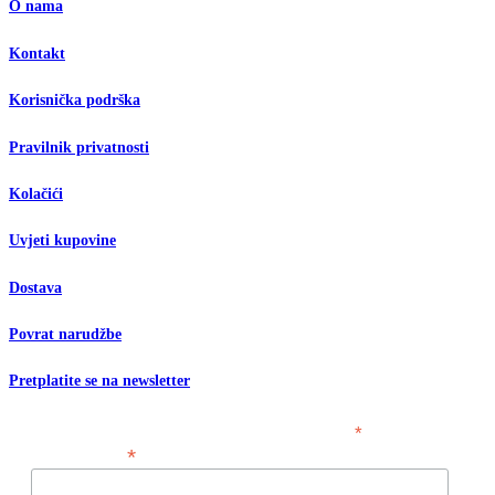
O nama
Kontakt
Korisnička podrška
Pravilnik privatnosti
Kolačići
Uvjeti kupovine
Dostava
Povrat narudžbe
Pretplatite se na newsletter
*
obavezno polje
*
Email adresa