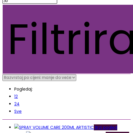
Filtrira
Pogledaj:
12
24
Sve
Brzi pogled