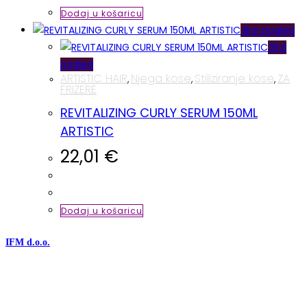
Dodaj u košaricu
Brzi pogled
Brzi
pogled
ARTISTIC HAIR
Njega kose
Stiliziranje kose
ZA
,
,
,
FRIZERE
REVITALIZING CURLY SERUM 150ML
ARTISTIC
22,01
€
Dodaj u košaricu
IFM d.o.o.