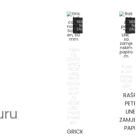
NEMA
NE
NA
N
ZALIHI
ZALI
Kliješ
ta
,
IZDVO
JENO
,
Rašp
PEDIK
e za
URA
,
pete
,
PROF
PEDIK
ESION
URA
ALNI
ALAT
RAŠP
ZA
PEDIK
PETE
URU
uru
LINE
"Hans
Knieb
ZAMJE
es"
PAP
GRICKALICA