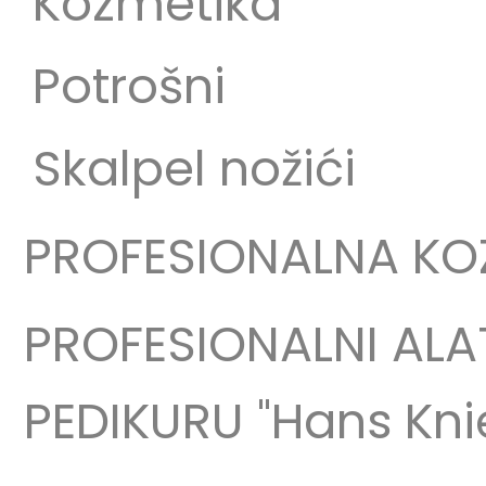
Kozmetika
Potrošni
Skalpel nožići
PROFESIONALNA KO
PROFESIONALNI ALA
PEDIKURU "Hans Kni