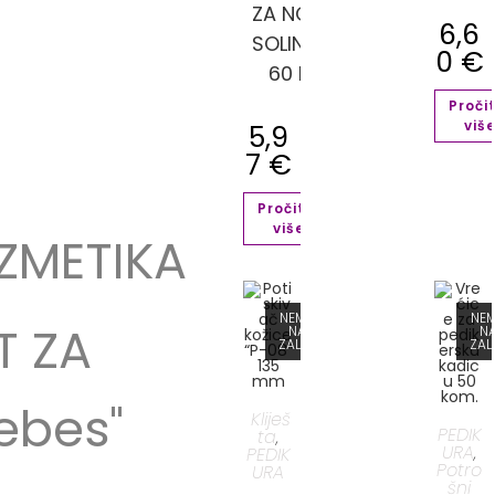
ZA NOKTE,
6,6
SOLINGEN,
0
€
60 MM
Proči
viš
5,9
7
€
Pročitaj
više
ZMETIKA
NEMA
NE
T ZA
NA
N
ZALIHI
ZALI
ebes"
Kliješ
PEDIK
ta
,
URA
PEDIK
,
Potro
URA
šni