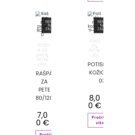
MA
NEMA
NEMA
A
NA
NA
HI
ZALIHI
ZALIHI
Kliješ
Rašp
ta
,
e za
PEDIK
pete
URA
,
PEDIK
POTISKIVAČ
URA
KOŽICE “P-
RAŠPA
03”
ZA
PETE
A ZA
8,0
80/120
 “V-
0
€
” SA
7,0
Pročitaj
NSKIM
0
€
više
IROM
Pročitaj