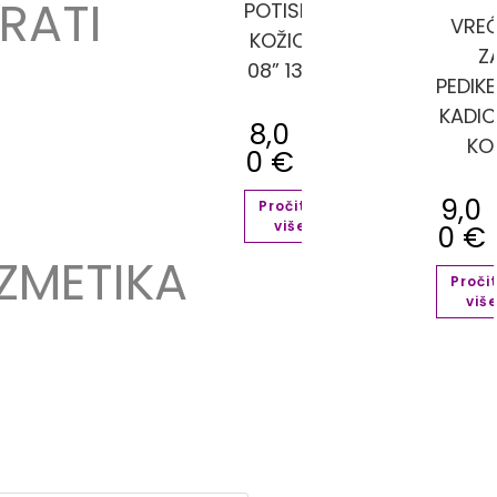
RATI
POTISKIVAČ
VREĆ
KOŽICE “P-
Z
08” 135 MM
PEDIK
KADIC
8,0
KO
0
€
9,0
Pročitaj
više
0
€
ZMETIKA
Proči
viš