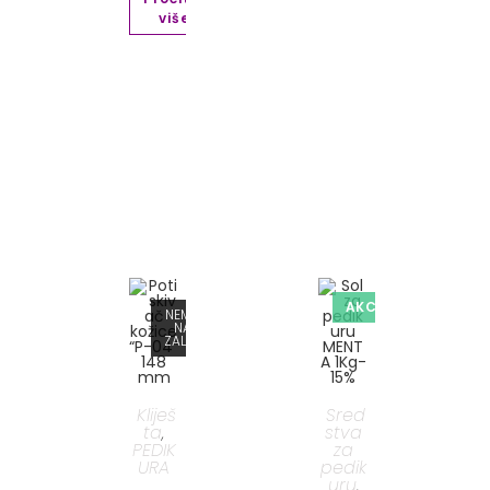
više
taj
e
AKCIJA!
MA
NEMA
A
NA
HI
ZALIHI
Kliješ
Sred
ta
stva
,
PEDIK
za
URA
pedik
uru
,