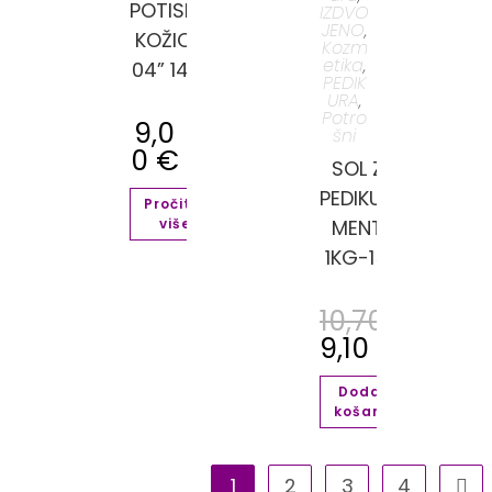
POTISKIVAČ
IZDVO
ICE
JENO
,
KOŽICE “P-
Kozm
A
etika
04” 148 MM
,
PEDIK
ERSKU
URA
,
U 50
Potro
9,0
šni
M.
0
€
SOL ZA
PEDIKURU
Pročitaj
više
MENTA
1KG-15%
taj
e
10,70
€
9,10
€
Dodaj u
košaricu
1
2
3
4