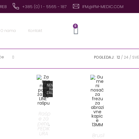
GREB
+385 (0) 1 - 5565 - 187
IFM@IFM-MEDIC.COM
0
O nama
Kontakt
će
POGLEDAJ:
12
24
SVE
NEMA
NA
ZALIHI
Rašp
e za
pete
,
PEDIK
URA
Brusil