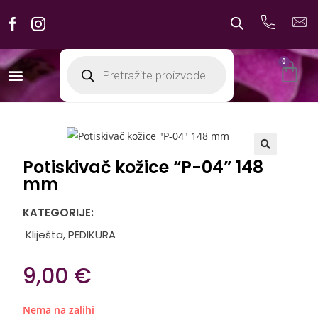
0
Potiskivač kožice “P-04” 148
🔍
mm
KATEGORIJE:
Kliješta
,
PEDIKURA
9,00
€
Nema na zalihi