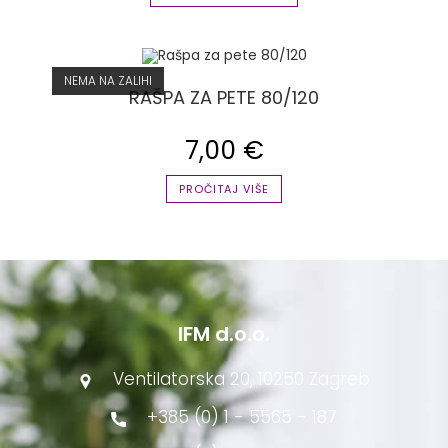
NEMA NA ZALIHI
RAŠPA ZA PETE 80/120
7,00
€
PROČITAJ VIŠE
IFM d.o.o.
Ventilatorska 20, 10250 Zagreb
+385 (0) 1 - 5565 - 187