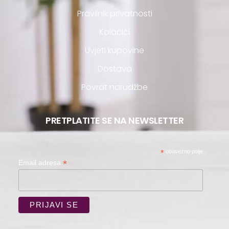
Pravilnik privatnosti
Kolačići
Uvjeti kupovine
Dostava
Povrat narudžbe
PRETPLATITE SE NA NEWSLETTER
*
obavezno polje
*
Email adresa