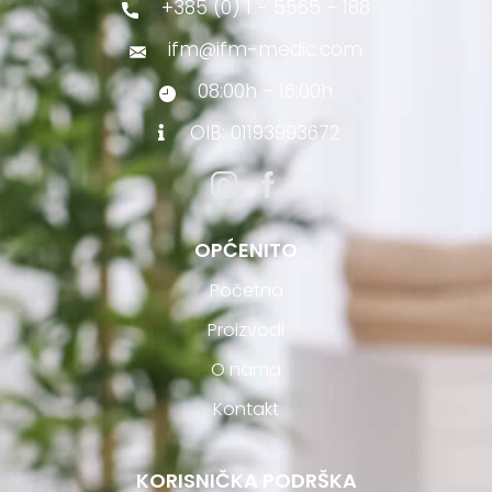
+385 (0) 1 - 5565 - 188
ifm@ifm-medic.com
08:00h - 16:00h
OIB: 01193993672
OPĆENITO
Početna
Proizvodi
O nama
Kontakt
KORISNIČKA PODRŠKA