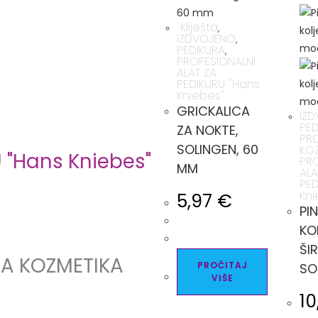
Kliješta
,
IZDVOJENO
,
PEDIKURA
,
PROFESIONALNI
ALAT ZA
PEDIKURU "Hans
Kniebes"
GRICKALICA
IZ
PED
ZA NOKTE,
PR
SOLINGEN, 60
KOZ
 "Hans Kniebes"
PRO
MM
ALA
PED
Kni
5,97
€
PI
KO
ŠI
A KOZMETIKA
PROČITAJ
SO
VIŠE
1