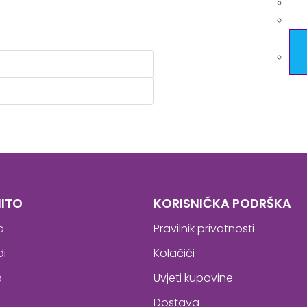
ITO
KORISNIČKA PODRŠKA
a
Pravilnik privatnosti
di
Kolačići
a
Uvjeti kupovine
Dostava