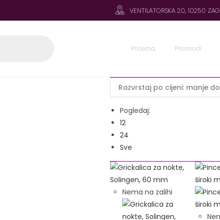
VENTILATORSKA 20, 10250 ZA
Početna
Proizvodi
Pogledaj:
12
24
Sve
Nema na zalihi
Nem