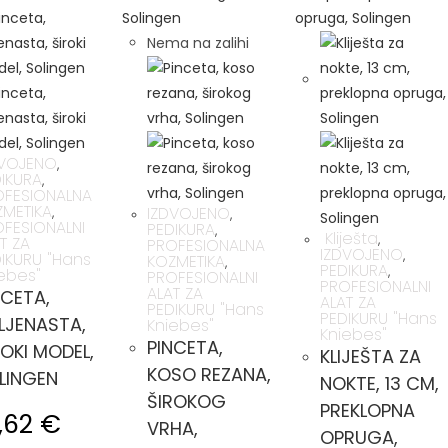
Nema na zalihi
DVOJENO
,
IKURA
,
OFESIONALNA
METIKA
IZDVOJENO
,
,
FESIONALNI
PEDIKURA
,
Kliješta
,
T ZA
PROFESIONALNA
IZDVOJENO
,
IKURU "Hans
KOZMETIKA
,
PEDIKURA
,
ebes"
PROFESIONALNI
PROFESIONALNI
ALAT ZA
NCETA,
ALAT ZA
PEDIKURU "Hans
PEDIKURU "Hans
LJENASTA,
Kniebes"
Kniebes"
PINCETA,
ROKI MODEL,
KLIJEŠTA ZA
KOSO REZANA,
LINGEN
NOKTE, 13 CM,
ŠIROKOG
PREKLOPNA
0,62
€
VRHA,
OPRUGA,