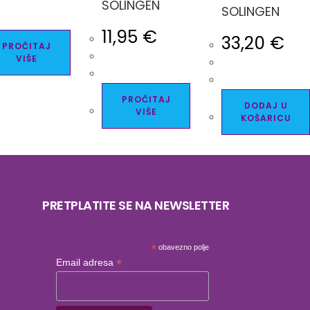
SOLINGEN
SOLINGEN
11,95
€
33,20
€
PROČITAJ
VIŠE
PROČITAJ
DODAJ U
VIŠE
KOŠARICU
PRETPLATITE SE NA NEWSLETTER
*
obavezno polje
*
Email adresa