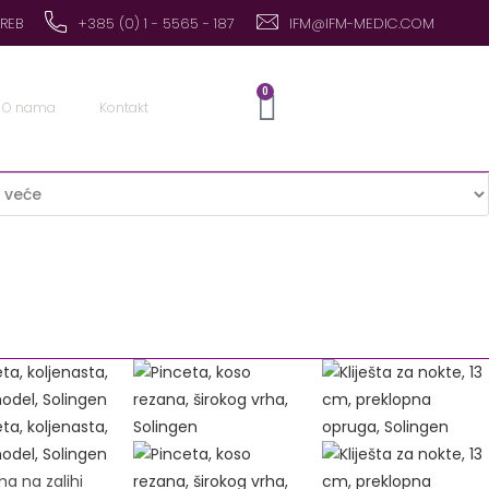
GREB
+385 (0) 1 - 5565 - 187
IFM@IFM-MEDIC.COM
0
O nama
Kontakt
a na zalihi