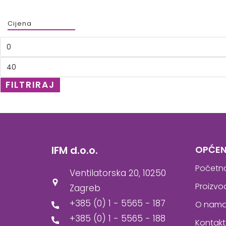
Cijena
FILTRIRAJ
IFM d.o.o.
OPĆEN
Početn
Ventilatorska 20, 10250
Proizvo
Zagreb
+385 (0) 1 - 5565 - 187
O nam
+385 (0) 1 - 5565 - 188
Kontakt