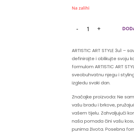
Na zalihi
-
+
DODA
ARTISTIC ART STYLE 3u1 – savr
definirajte i oblikujte svoju
formulom ARTISTIC ART STYLE
sveobuhvatnu njegu i styling
izgledu svaki dan.
Značajke proizvoda:
Ne samo
vašu bradu i brkove, pružaju
vašem tijelu. Zahvaljujući k
naša pomada čini vašu kosu
punima života. Posebna for