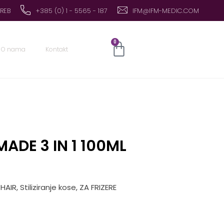
GREB
+385 (0) 1 - 5565 - 187
IFM@IFM-MEDIC.COM
0
O nama
Kontakt
ADE 3 IN 1 100ML
 HAIR
,
Stiliziranje kose
,
ZA FRIZERE