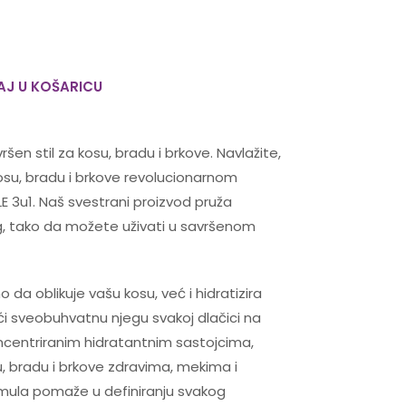
J U KOŠARICU
šen stil za kosu, bradu i brkove. Navlažite,
 kosu, bradu i brkove revolucionarnom
 3u1. Naš svestrani proizvod pruža
, tako da možete uživati ​​u savršenom
 da oblikuje vašu kosu, već i hidratizira
ći sveobuhvatnu njegu svakoj dlačici na
oncentriranim hidratantnim sastojcima,
, bradu i brkove zdravima, mekima i
mula pomaže u definiranju svakog