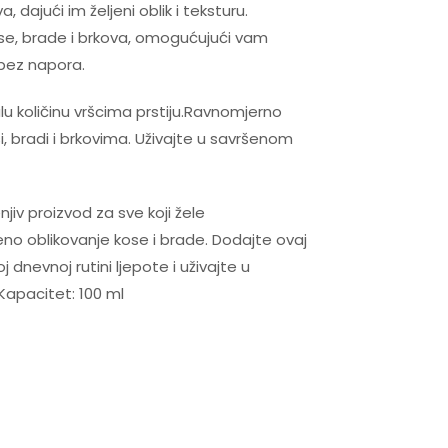
 dajući im željeni oblik i teksturu.
kose, brade i brkova, omogućujući vam
 bez napora.
u količinu vršcima prstiju.Ravnomjerno
, bradi i brkovima. Uživajte u savršenom
iv proizvod za sve koji žele
no oblikovanje kose i brade. Dodajte ovaj
 dnevnoj rutini ljepote i uživajte u
Kapacitet: 100 ml