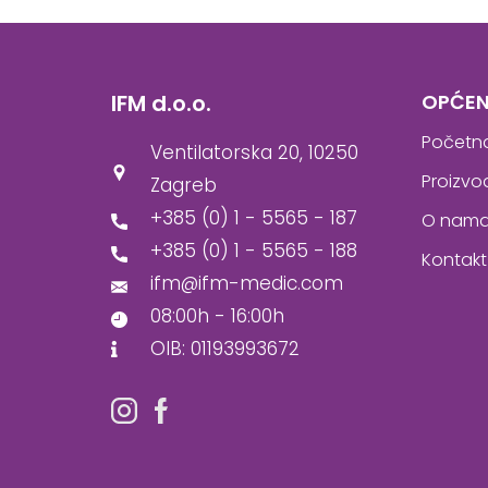
IFM d.o.o.
OPĆEN
Početn
Ventilatorska 20, 10250
Proizvo
Zagreb
+385 (0) 1 - 5565 - 187
O nam
+385 (0) 1 - 5565 - 188
Kontakt
ifm@ifm-medic.com
08:00h - 16:00h
OIB: 01193993672