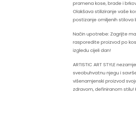
pramena kose, brade i brkova,
Olakšava stiliziranje vaše 
postizanje omiljenih stilova
Način upotrebe: Zagrijte mal
rasporedite proizvod po kosi
izgledu cijeli dan!
ARTISTIC ART STYLE nezamjenj
sveobuhvatnu njegu i savrše
višenamjenski proizvod svojoj
zdravom, definiranom stilu! 