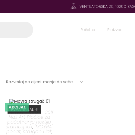
VENTILATORSKA 20, 10250 ZA
Početna
Proizvodi
Razvrstaj po cijeni: manje do veće
AKCIJA!
NEMA NA ZALIHI
"MOYRA" AKCIJA -30%
Nail Art Pločice za
pečatiranje noktiju,
štambilj, lak
"MOYRA"
,
pečat, strugač i lak
,