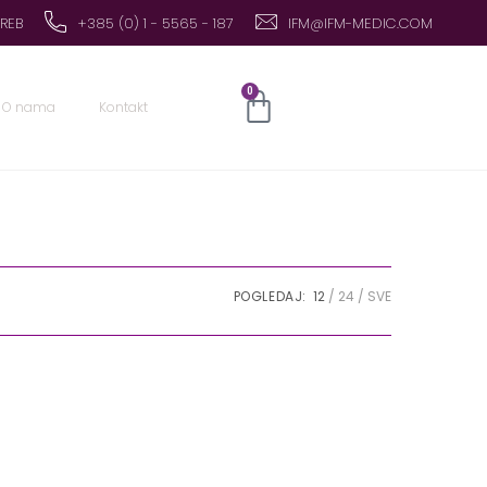
GREB
+385 (0) 1 - 5565 - 187
IFM@IFM-MEDIC.COM
0
O nama
Kontakt
POGLEDAJ:
12
24
SVE