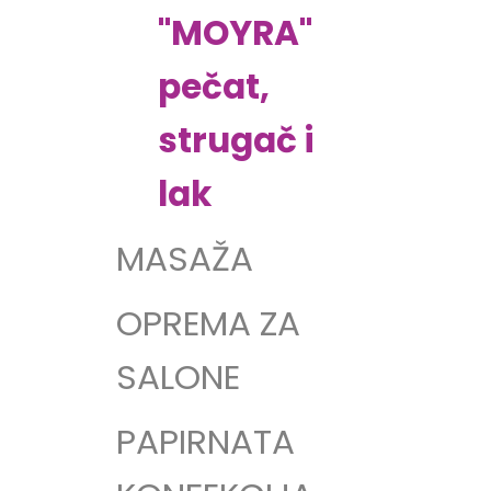
"MOYRA"
pečat,
strugač i
lak
MASAŽA
OPREMA ZA
SALONE
PAPIRNATA