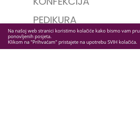
KONFEKCIJA
PEDIKURA
Na našoj web stranici koristimo kolačiće kako bismo vam pružil
PROFESIONALN
ponovljenih posjeta.
Klikom na "Prihvaćam" pristajete na upotrebu SVIH kolačića.
A KOZMETIKA
PROFESIONALN
I ALAT ZA
PEDIKURU
"Hans
Kniebes"