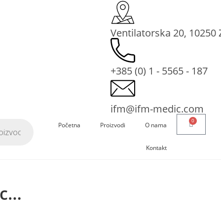
Ventilatorska 20, 10250
+385 (0) 1 - 5565 - 187
ifm@ifm-medic.com
0
Početna
Proizvodi
O nama
Kontakt
ac…