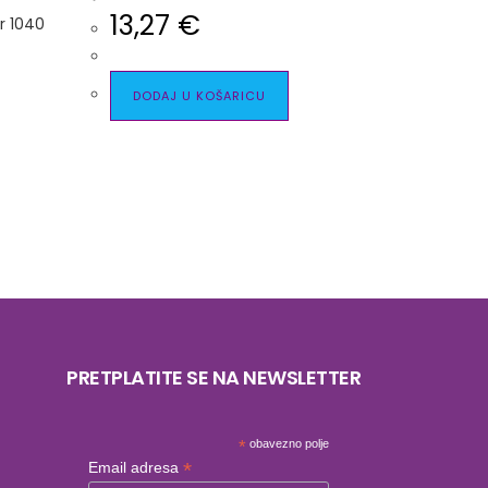
13,27
€
DODAJ U KOŠARICU
PRETPLATITE SE NA NEWSLETTER
*
obavezno polje
*
Email adresa