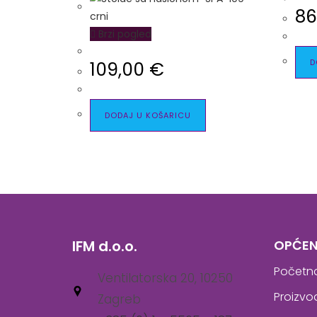
86
Brzi pogled
D
109,00
€
DODAJ U KOŠARICU
IFM d.o.o.
OPĆEN
Početn
Ventilatorska 20, 10250
Proizvo
Zagreb