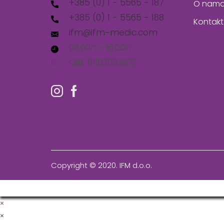
+385 (0) 1 - 5565 - 187
O nam
+385 (0) 1 - 5565 - 188
Kontakt
ifm@ifm-medic.com
08:00h - 16:00h
OIB: 01193993672
Copyright © 2020. IFM d.o.o.
×
×