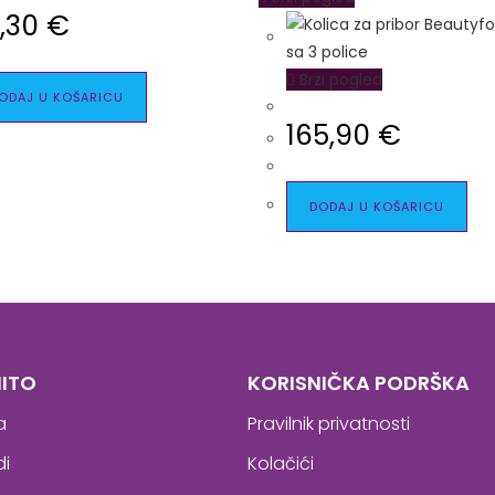
,30
€
Brzi pogled
ODAJ U KOŠARICU
165,90
€
DODAJ U KOŠARICU
ITO
KORISNIČKA PODRŠKA
a
Pravilnik privatnosti
di
Kolačići