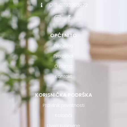
OIB: 01193993672
OPĆENITO
Početna
Proizvodi
O nama
Kontakt
KORISNIČKA PODRŠKA
Pravilnik privatnosti
Kolačići
Uvjeti kupovine