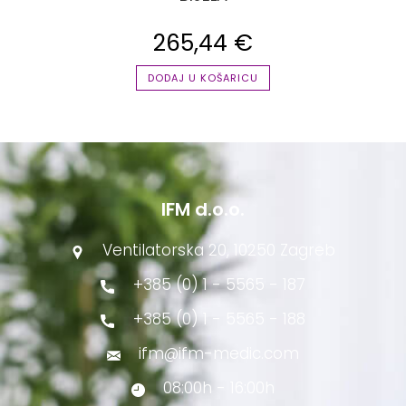
265,44
€
DODAJ U KOŠARICU
IFM d.o.o.
Ventilatorska 20, 10250 Zagreb
+385 (0) 1 - 5565 - 187
+385 (0) 1 - 5565 - 188
ifm@ifm-medic.com
08:00h - 16:00h