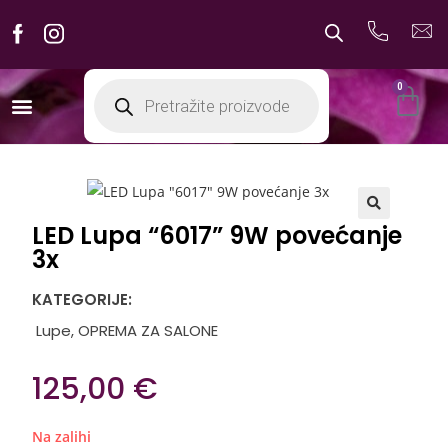
0
LED Lupa “6017” 9W povećanje
🔍
3x
KATEGORIJE:
Lupe
,
OPREMA ZA SALONE
125,00
€
Na zalihi