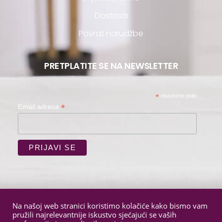
Dostava
Povrat narudžbe
PRETPLATITE SE NA NEWSLETTER
*
obavezno polje
*
Email adresa
Na našoj web stranici koristimo kolačiće kako bismo vam
pružili najrelevantnije iskustvo sjećajući se vaših