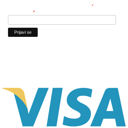
*
obavezno polje
*
Email adresa