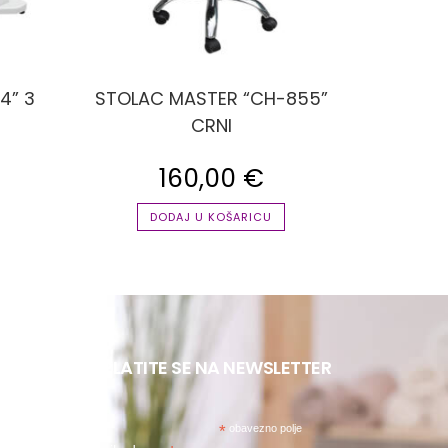
4” 3
STOLAC MASTER “CH-855”
CRNI
160,00
€
DODAJ U KOŠARICU
PRETPLATITE SE NA NEWSLETTER
*
obavezno polje