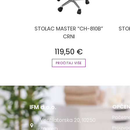
STOLAC MASTER “CH-810B”
STO
CRNI
119,50
€
PROČITAJ VIŠE
IFM d.o.o.
OPĆEN
Početn
Ventilatorska 20, 10250
Proizvo
Zagreb