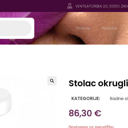
VENTILATORSKA 20, 10250 ZA
Početna
Proizvodi
Stolac okrugli 
🔍
KATEGORIJE:
Radne st
86,30
€
Dostupno uz narudžbu