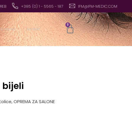
GREB
+385 (0) 1 - 5565 - 187
IFM@IFM-MEDIC.COM
0
O nama
Kontakt
bijeli
olice
,
OPREMA ZA SALONE