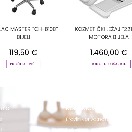
LAC MASTER “CH-810B”
KOZMETIČKI LEŽAJ “221
BIJELI
MOTORA BIJELA
119,50
€
1.460,00
€
PROČITAJ VIŠE
DODAJ U KOŠARICU
ITO
KORISNIČKA PODRŠKA
a
Pravilnik privatnosti
di
Kolačići