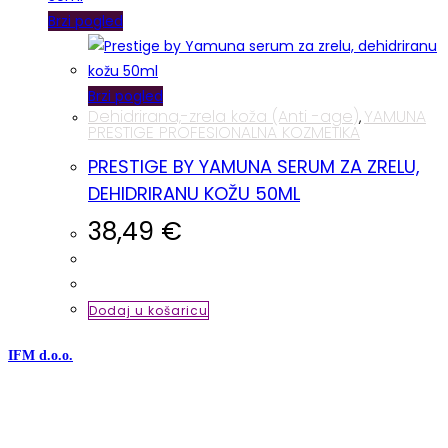
Brzi pogled
Brzi pogled
Dehidrirana,-zrela koža (Anti -age)
YAMUNA
,
PRESTIGE PROFESIONALNA KOZMETIKA
PRESTIGE BY YAMUNA SERUM ZA ZRELU,
DEHIDRIRANU KOŽU 50ML
38,49
€
Dodaj u košaricu
IFM d.o.o.