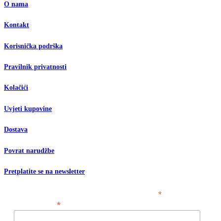
O nama
Kontakt
Korisnička podrška
Pravilnik privatnosti
Kolačići
Uvjeti kupovine
Dostava
Povrat narudžbe
Pretplatite se na newsletter
*
obavezno polje
*
Email adresa