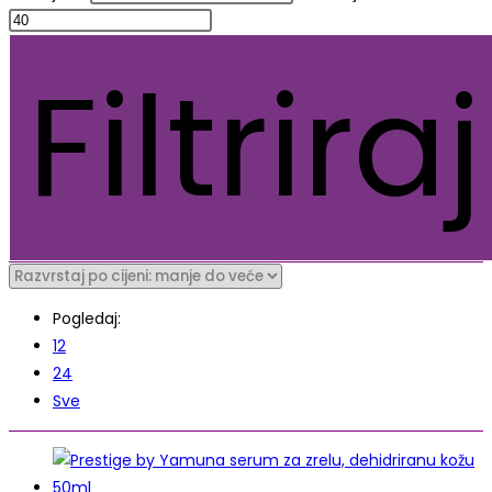
Filtriraj
Pogledaj:
12
24
Sve