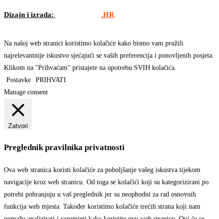
Dizajn i izrada:
APLIKACIJE
.HR
Na našoj web stranici koristimo kolačiće kako bismo vam pružili
najrelevantnije iskustvo sjećajući se vaših preferencija i ponovljenih posjeta.
Klikom na "Prihvaćam" pristajete na upotrebu SVIH kolačića.
Postavke
PRIHVATI
Manage consent
Zatvori
Preglednik pravilnika privatnosti
Ova web stranica koristi kolačiće za poboljšanje vašeg iskustva tijekom
navigacije kroz web stranicu. Od toga se kolačići koji su kategorizirani po
potrebi pohranjuju u vaš preglednik jer su neophodni za rad osnovnih
funkcija web mjesta. Također koristimo kolačiće trećih strana koji nam
pomažu analizirati i razumjeti kako koristite ovu web stranicu. Ovi će se