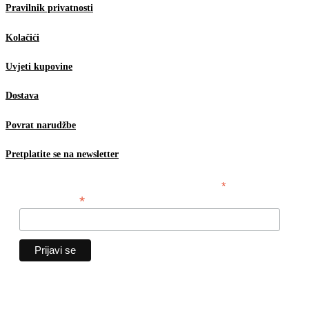
Pravilnik privatnosti
Kolačići
Uvjeti kupovine
Dostava
Povrat narudžbe
Pretplatite se na newsletter
*
obavezno polje
*
Email adresa