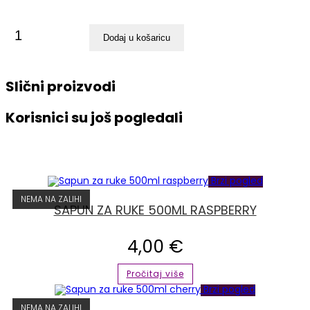
Stol
Dodaj u košaricu
za
manikuru
Slični proizvodi
"DP-
3427"
Korisnici su još pogledali
bez
usisivača
količina
Brzi pogled
NEMA NA ZALIHI
SAPUN ZA RUKE 500ML RASPBERRY
4,00
€
Pročitaj više
Brzi pogled
NEMA NA ZALIHI