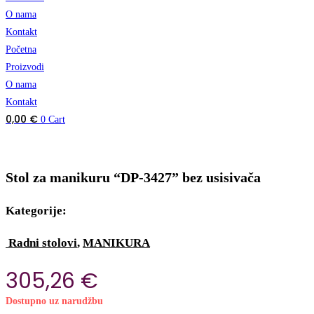
O nama
Kontakt
Početna
Proizvodi
O nama
Kontakt
0,00
€
0
Cart
Stol za manikuru “DP-3427” bez usisivača
Kategorije:
Radni stolovi
,
MANIKURA
305,26
€
Dostupno uz narudžbu