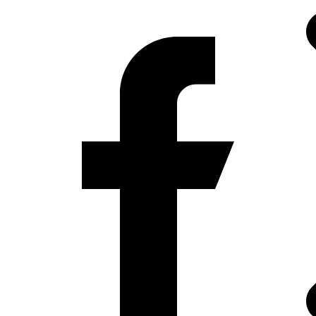
Preskoči
na
sadržaj