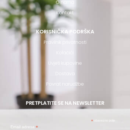
O nama
Kontakt
KORISNIČKA PODRŠKA
Pravilnik privatnosti
Kolačići
Uvjeti kupovine
Dostava
Povrat narudžbe
PRETPLATITE SE NA NEWSLETTER
*
obavezno polje
*
Email adresa