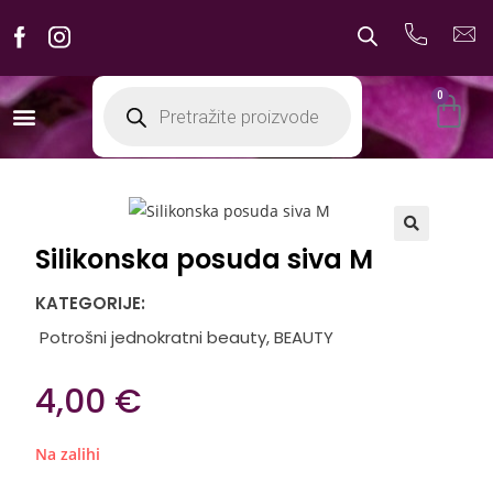
0
Silikonska posuda siva M
🔍
KATEGORIJE:
Potrošni jednokratni beauty
,
BEAUTY
4,00
€
Na zalihi