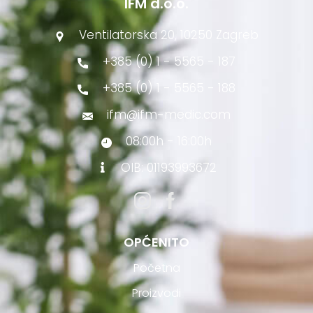
IFM d.o.o.
Ventilatorska 20, 10250 Zagreb
+385 (0) 1 - 5565 - 187
+385 (0) 1 - 5565 - 188
ifm@ifm-medic.com
08:00h - 16:00h
OIB: 01193993672
OPĆENITO
Početna
Proizvodi