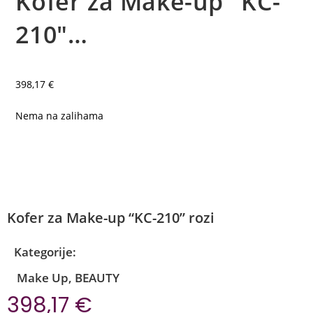
Kofer za Make-up "KC-
210"…
398,17
€
Nema na zalihama
Kofer za Make-up “KC-210” rozi
Kategorije:
Make Up
,
BEAUTY
398,17
€