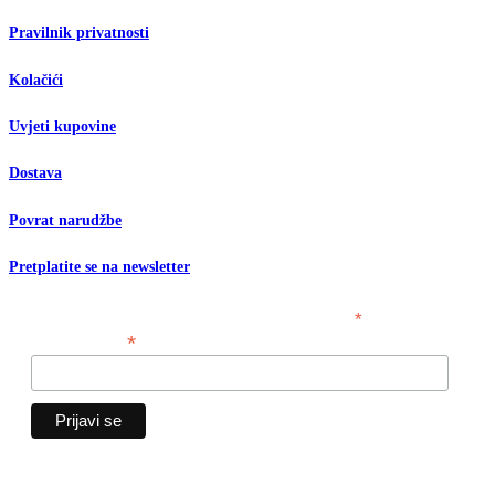
Pravilnik privatnosti
Kolačići
Uvjeti kupovine
Dostava
Povrat narudžbe
Pretplatite se na newsletter
*
obavezno polje
*
Email adresa