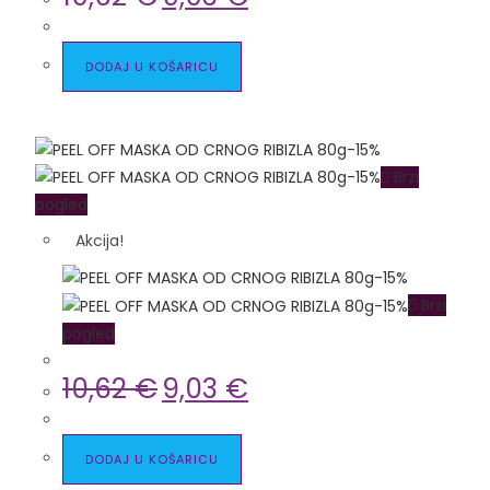
DODAJ U KOŠARICU
Brzi
pogled
Akcija!
Brzi
pogled
10,62
€
9,03
€
DODAJ U KOŠARICU