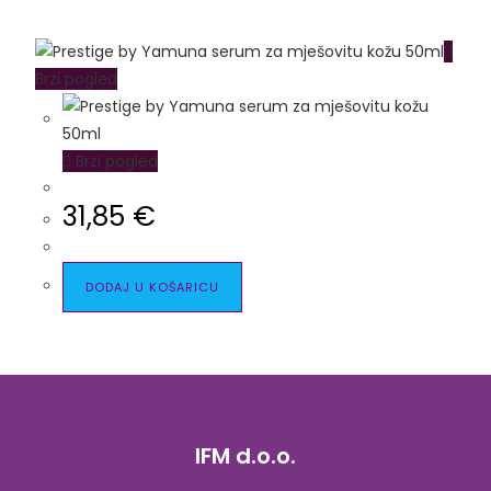
Brzi pogled
Brzi pogled
31,85
€
DODAJ U KOŠARICU
IFM d.o.o.