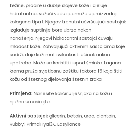
težine, prodire u dublje slojeve kože i djeluje
hidratantno, vežući vodu i pomaže u proizvodnji
kolagena tipa I. Njegov trenutni učvršćujući sastojak
izglađuje suptilnije bore ubrzo nakon
nanošenja. Njegovi hidratantni sastojci čuvaju
mladost kože. Zahvaljujući aktivnim sastojcima koje
sadrži, daje koži mat svilenkasti učinak nakon
upotrebe. Može se koristiti i ispod šminke. Lagana
krema pruža svjetlosnu zaštitu faktora 15 koja štiti
kožu od štetnog djelovanja štetnih zraka.
Primjena:
Nanesite količinu lješnjaka na kožu i
nježno umasirajte.
Aktivni sastojci:
glicerin, betain, urea, alantoin,
Rubixyl, PrimalHyal3K, Easyliance