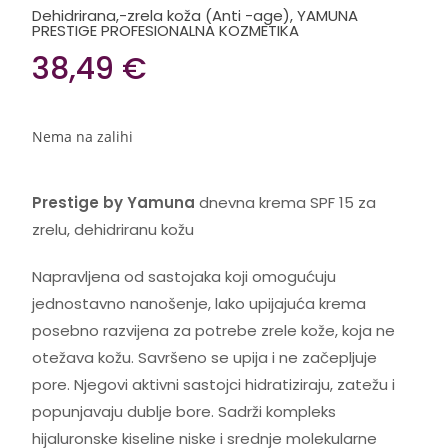
Dehidrirana,-zrela koža (Anti -age)
,
YAMUNA
PRESTIGE PROFESIONALNA KOZMETIKA
38,49
€
Nema na zalihi
Prestige by Yamuna
dnevna krema SPF 15 za
zrelu, dehidriranu kožu
Napravljena od sastojaka koji omogućuju
jednostavno nanošenje, lako upijajuća krema
posebno razvijena za potrebe zrele kože, koja ne
otežava kožu. Savršeno se upija i ne začepljuje
pore. Njegovi aktivni sastojci hidratiziraju, zatežu i
popunjavaju dublje bore. Sadrži kompleks
hijaluronske kiseline niske i srednje molekularne