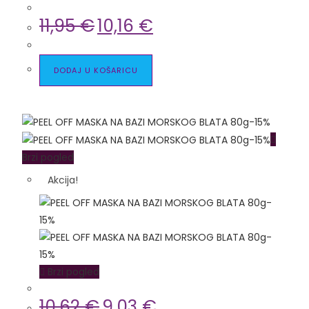
11,95
€
10,16
€
DODAJ U KOŠARICU
Brzi pogled
Akcija!
Brzi pogled
10,62
€
9,03
€