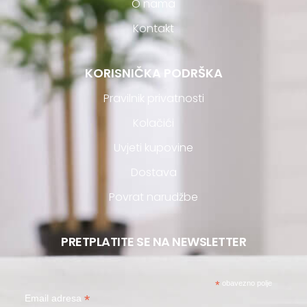
O nama
Kontakt
KORISNIČKA PODRŠKA
Pravilnik privatnosti
Kolačići
Uvjeti kupovine
Dostava
Povrat narudžbe
PRETPLATITE SE NA NEWSLETTER
*
obavezno polje
*
Email adresa