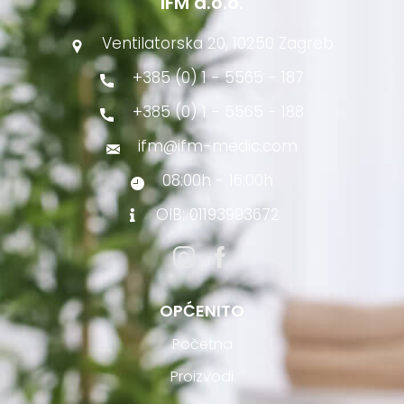
IFM d.o.o.
Ventilatorska 20, 10250 Zagreb
+385 (0) 1 - 5565 - 187
+385 (0) 1 - 5565 - 188
ifm@ifm-medic.com
08:00h - 16:00h
OIB: 01193993672
OPĆENITO
Početna
Proizvodi