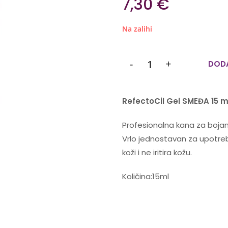
7,30
€
Na zalihi
-
+
DODA
RefectoCil Gel SMEĐA 15 m
Profesionalna kana za bojan
Vrlo jednostavan za upotrebu
koži i ne iritira kožu.
Količina:15ml