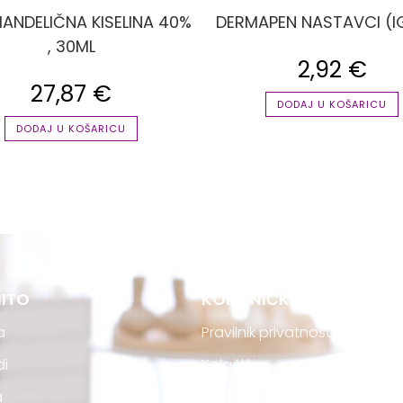
MANDELIČNA KISELINA 40%
DERMAPEN NASTAVCI (I
, 30ML
2,92
€
27,87
€
DODAJ U KOŠARICU
DODAJ U KOŠARICU
ITO
KORISNIČKA PODRŠKA
a
Pravilnik privatnosti
di
Kolačići
a
Uvjeti kupovine