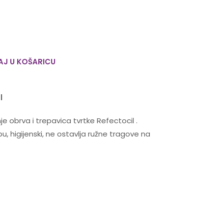
J U KOŠARICU
l
je obrva i trepavica tvrtke
Refectocil
.
, higijenski, ne ostavlja ružne tragove na