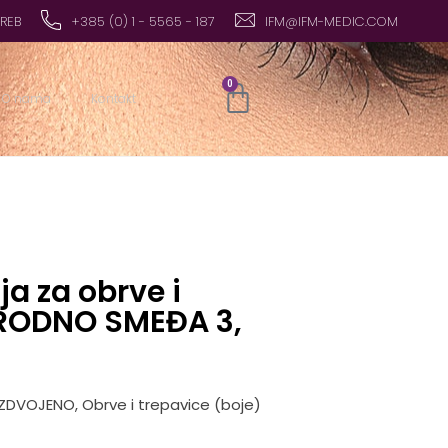
GREB
+385 (0) 1 - 5565 - 187
IFM@IFM-MEDIC.COM
0
O nama
Kontakt
ja za obrve i
IRODNO SMEĐA 3,
IZDVOJENO
,
Obrve i trepavice (boje)