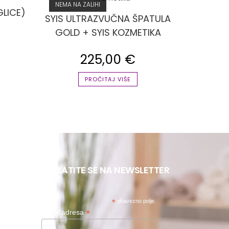
NEMA NA ZALIHI
GLICE)
SYIS ULTRAZVUČNA ŠPATULA
GOLD + SYIS KOZMETIKA
225,00
€
PROČITAJ VIŠE
PRETPLATITE SE NA NEWSLETTER
*
obavezno polje
*
Email adresa