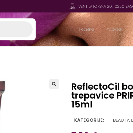
VENTILATORSKA 20, 10250 ZA
Početna
Proizvodi
ReflectoCil bo
trepavice PR
🔍
15ml
KATEGORIJE:
BEAUTY
,