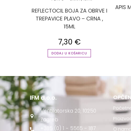
APIS 
REFLECTOCIL BOJA ZA OBRVE I
TREPAVICE PLAVO – CRNA ,
15ML
7,30
€
DODAJ U KOŠARICU
IFM d.o.o.
OPĆEN
Početn
Ventilatorska 20, 10250
Proizvo
Zagreb
+385 (0) 1 - 5565 - 187
O nam