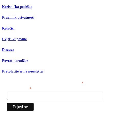
Korisnička podrška
Pravilnik privatnosti
Kolačići
Uvjeti kupovine
Dostava
Povrat narudžbe
Pretplatite se na newsletter
*
obavezno polje
*
Email adresa