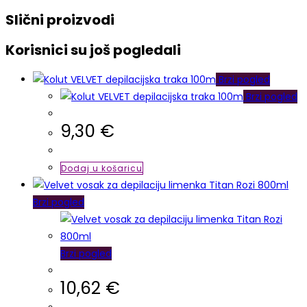
Slični proizvodi
Korisnici su još pogledali
Brzi pogled
Brzi pogled
9,30
€
Dodaj u košaricu
Brzi pogled
Brzi pogled
10,62
€