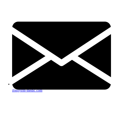
ifm@ifm-medic.com