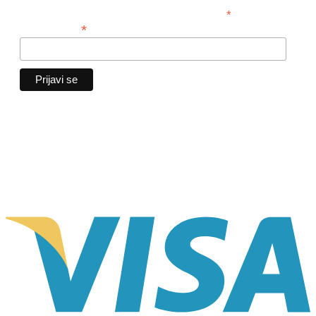
*
obavezno polje
*
Email adresa