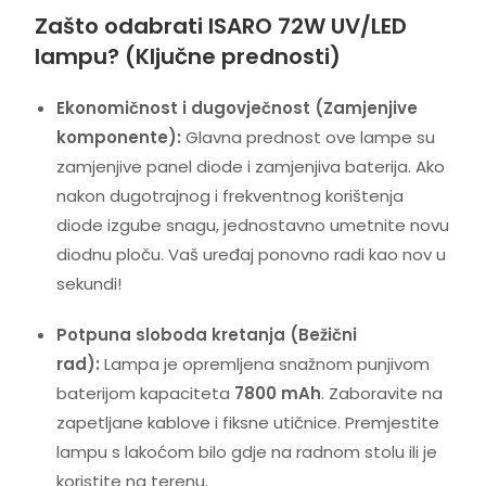
Zašto odabrati ISARO 72W UV/LED
lampu? (Ključne prednosti)
Ekonomičnost i dugovječnost (Zamjenjive
komponente):
Glavna prednost ove lampe su
zamjenjive panel diode i zamjenjiva baterija. Ako
nakon dugotrajnog i frekventnog korištenja
diode izgube snagu, jednostavno umetnite novu
diodnu ploču. Vaš uređaj ponovno radi kao nov u
sekundi!
Potpuna sloboda kretanja (Bežični
rad):
Lampa je opremljena snažnom punjivom
baterijom kapaciteta
7800 mAh
. Zaboravite na
zapetljane kablove i fiksne utičnice. Premjestite
lampu s lakoćom bilo gdje na radnom stolu ili je
koristite na terenu.