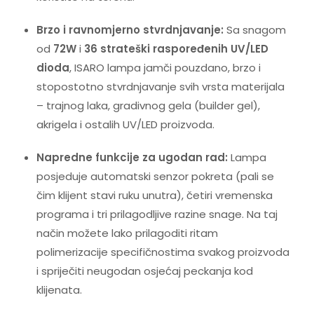
Brzo i ravnomjerno stvrdnjavanje:
Sa snagom
od
72W
i
36 strateški raspoređenih UV/LED
dioda
, ISARO lampa jamči pouzdano, brzo i
stopostotno stvrdnjavanje svih vrsta materijala
– trajnog laka, gradivnog gela (builder gel),
akrigela i ostalih UV/LED proizvoda.
Napredne funkcije za ugodan rad:
Lampa
posjeduje automatski senzor pokreta (pali se
čim klijent stavi ruku unutra), četiri vremenska
programa i tri prilagodljive razine snage. Na taj
način možete lako prilagoditi ritam
polimerizacije specifičnostima svakog proizvoda
i spriječiti neugodan osjećaj peckanja kod
klijenata.