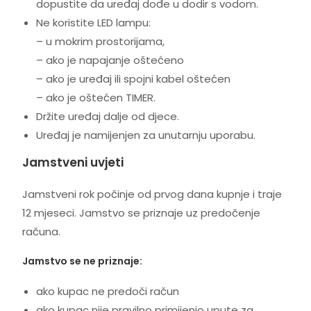
dopustite da uređaj dođe u dodir s vodom.
Ne koristite LED lampu:
– u mokrim prostorijama,
– ako je napajanje oštećeno
– ako je uređaj ili spojni kabel oštećen
– ako je oštećen TIMER.
Držite uređaj dalje od djece.
Uređaj je namijenjen za unutarnju uporabu.
Jamstveni uvjeti
Jamstveni rok počinje od prvog dana kupnje i traje
12 mjeseci. Jamstvo se priznaje uz predočenje
računa.
Jamstvo se ne priznaje:
ako kupac ne predoči račun
ako kupac nije pravilno primijenio upute za