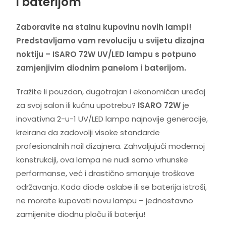
i baterijom
Zaboravite na stalnu kupovinu novih lampi!
Predstavljamo vam revoluciju u svijetu dizajna
noktiju – ISARO 72W UV/LED lampu s potpuno
zamjenjivim diodnim panelom i baterijom.
Tražite li pouzdan, dugotrajan i ekonomičan uređaj
za svoj salon ili kućnu upotrebu?
ISARO 72W
je
inovativna 2-u-1 UV/LED lampa najnovije generacije,
kreirana da zadovolji visoke standarde
profesionalnih nail dizajnera. Zahvaljujući modernoj
konstrukciji, ova lampa ne nudi samo vrhunske
performanse, već i drastično smanjuje troškove
održavanja. Kada diode oslabe ili se baterija istroši,
ne morate kupovati novu lampu – jednostavno
zamijenite diodnu ploču ili bateriju!