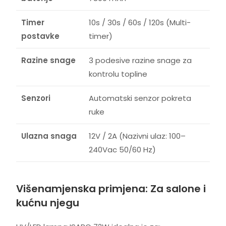
Timer
10s / 30s / 60s / 120s (Multi-
postavke
timer)
Razine snage
3 podesive razine snage za
kontrolu topline
Senzori
Automatski senzor pokreta
ruke
Ulazna snaga
12V / 2A (Nazivni ulaz: 100–
240Vac 50/60 Hz)
Višenamjenska primjena: Za salone i
kućnu njegu