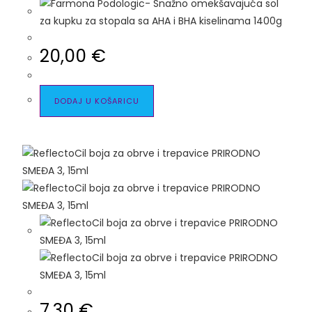
20,00
€
DODAJ U KOŠARICU
7,30
€