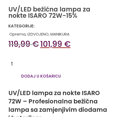
UV/LED bežićna lampa za
nokte ISARO 72W-15%
KATEGORIJE:
Oprema
,
IZDVOJENO
,
MANIKURA
119,99
€
101,99
€
DODAJ U KOŠARICU
UV/LED lampa za nokte ISARO
72W – Profesionalna bežična
lampa sa zamjenjivim diodama