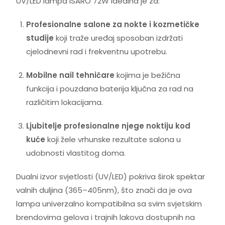
UV/LED lampa ISARO 72W idealna je za:
Profesionalne salone za nokte i kozmetičke
studije
koji traže uređaj sposoban izdržati
cjelodnevni rad i frekventnu upotrebu.
Mobilne nail tehničare
kojima je bežična
funkcija i pouzdana baterija ključna za rad na
različitim lokacijama.
Ljubitelje profesionalne njege noktiju kod
kuće
koji žele vrhunske rezultate salona u
udobnosti vlastitog doma.
Dualni izvor svjetlosti (UV/LED) pokriva širok spektar
valnih duljina (365–405nm), što znači da je ova
lampa univerzalno kompatibilna sa svim svjetskim
brendovima gelova i trajnih lakova dostupnih na