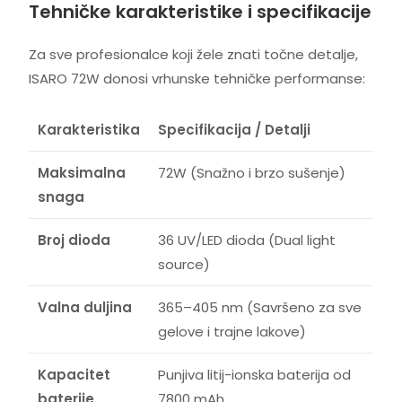
Tehničke karakteristike i specifikacije
Za sve profesionalce koji žele znati točne detalje,
ISARO 72W donosi vrhunske tehničke performanse:
Karakteristika
Specifikacija / Detalji
Maksimalna
72W (Snažno i brzo sušenje)
snaga
Broj dioda
36 UV/LED dioda (Dual light
source)
Valna duljina
365–405 nm (Savršeno za sve
gelove i trajne lakove)
Kapacitet
Punjiva litij-ionska baterija od
baterije
7800 mAh