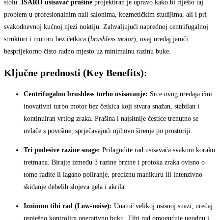
stolu.
ISARO usisavač prašine
projektiran je upravo kako bi riješio taj
problem u profesionalnim nail salonima, kozmetičkim studijima, ali i pri
svakodnevnoj kućnoj njezi noktiju. Zahvaljujući naprednoj centrifugalnoj
strukturi i motoru bez četkica (
brushless motor
), ovaj uređaj jamči
besprijekorno čisto radno mjesto uz minimalnu razinu buke.
Ključne prednosti (Key Benefits):
Centrifugalno brushless turbo usisavanje:
Srce ovog uređaja čini
inovativni turbo motor bez četkica koji stvara snažan, stabilan i
kontinuiran vrtlog zraka. Prašina i najsitnije čestice trenutno se
uvlače s površine, sprječavajući njihovo širenje po prostoriji.
Tri podesive razine snage:
Prilagodite rad usisavača svakom koraku
tretmana. Birajte između 3 razine brzine i protoka zraka ovisno o
tome radite li lagano poliranje, preciznu manikuru ili intenzivno
skidanje debelih slojeva gela i akrila.
Iznimno tihi rad (Low-noise):
Unatoč velikoj usisnoj snazi, uređaj
uspješno kontrolira operativnu buku. Tihi rad omogućuje ugodnu i