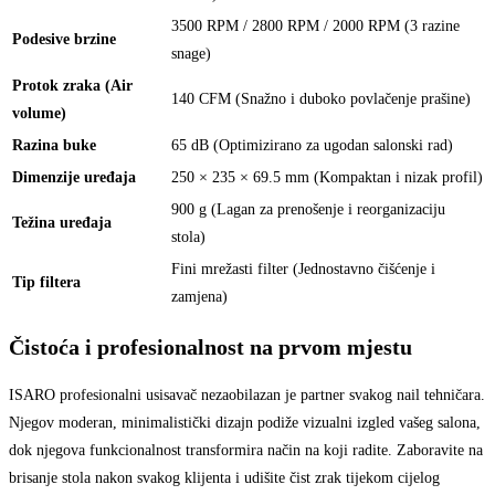
3500 RPM / 2800 RPM / 2000 RPM (3 razine
Podesive brzine
snage)
Protok zraka (Air
140 CFM (Snažno i duboko povlačenje prašine)
volume)
Razina buke
65 dB (Optimizirano za ugodan salonski rad)
Dimenzije uređaja
250 × 235 × 69.5 mm (Kompaktan i nizak profil)
900 g (Lagan za prenošenje i reorganizaciju
Težina uređaja
stola)
Fini mrežasti filter (Jednostavno čišćenje i
Tip filtera
zamjena)
Čistoća i profesionalnost na prvom mjestu
ISARO profesionalni usisavač nezaobilazan je partner svakog nail tehničara.
Njegov moderan, minimalistički dizajn podiže vizualni izgled vašeg salona,
dok njegova funkcionalnost transformira način na koji radite. Zaboravite na
brisanje stola nakon svakog klijenta i udišite čist zrak tijekom cijelog