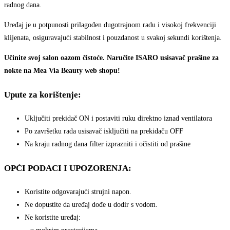
radnog dana.
Uređaj je u potpunosti prilagođen dugotrajnom radu i visokoj frekvenciji
klijenata, osiguravajući stabilnost i pouzdanost u svakoj sekundi korištenja.
Učinite svoj salon oazom čistoće. Naručite ISARO usisavač prašine za
nokte na Mea Via Beauty web shopu!
Upute za korištenje:
Uključiti prekidač ON i postaviti ruku direktno iznad ventilatora
Po završetku rada usisavač isključiti na prekidaču OFF
Na kraju radnog dana filter izprazniti i očistiti od prašine
OPĆI PODACI I UPOZORENJA:
Koristite odgovarajući strujni napon.
Ne dopustite da uređaj dođe u dodir s vodom.
Ne koristite uređaj: