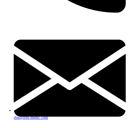
ifm@ifm-medic.com