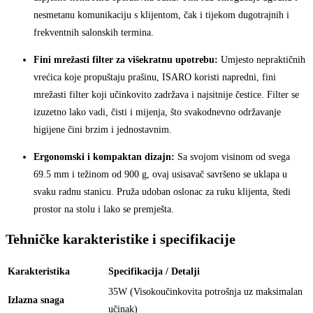
nesmetanu komunikaciju s klijentom, čak i tijekom dugotrajnih i
frekventnih salonskih termina.
Fini mrežasti filter za višekratnu upotrebu:
Umjesto nepraktičnih
vrećica koje propuštaju prašinu, ISARO koristi napredni, fini
mrežasti filter koji učinkovito zadržava i najsitnije čestice. Filter se
izuzetno lako vadi, čisti i mijenja, što svakodnevno održavanje
higijene čini brzim i jednostavnim.
Ergonomski i kompaktan dizajn:
Sa svojom visinom od svega
69.5 mm i težinom od 900 g, ovaj usisavač savršeno se uklapa u
svaku radnu stanicu. Pruža udoban oslonac za ruku klijenta, štedi
prostor na stolu i lako se premješta.
Tehničke karakteristike i specifikacije
Karakteristika
Specifikacija / Detalji
35W (Visokoučinkovita potrošnja uz maksimalan
Izlazna snaga
učinak)