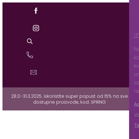
Preskoči
na
sadržaj
I 
Na
ko
kv
om
ce
na
28.3.-31.3.2025. iskoristite super popust od 15% na sve
dostupne proizvode, kod: SPRING
Ad
Ve
Te