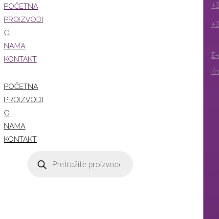
+3
POČETNA
PROIZVODI
+3
O
NAMA
E-
KONTAKT
if
POČETNA
PROIZVODI
O
NAMA
KONTAKT
Products
search