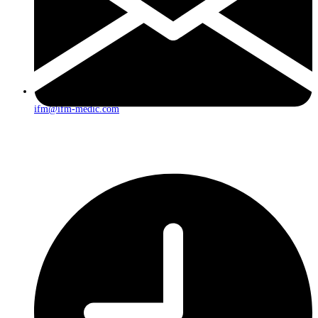
ifm@ifm-medic.com