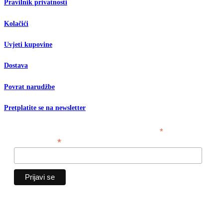
Pravilnik privatnosti
Kolačići
Uvjeti kupovine
Dostava
Povrat narudžbe
Pretplatite se na newsletter
*
obavezno polje
*
Email adresa