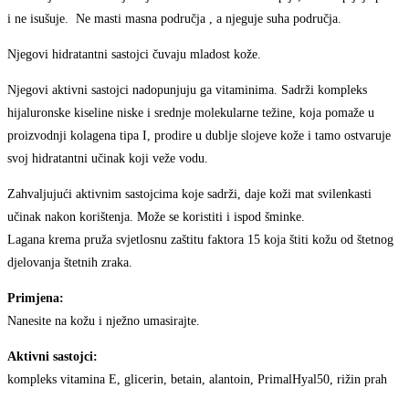
i ne isušuje. Ne masti masna područja , a njeguje suha područja.
Njegovi hidratantni sastojci čuvaju mladost kože.
Njegovi aktivni sastojci nadopunjuju ga vitaminima. Sadrži kompleks
hijaluronske kiseline niske i srednje molekularne težine, koja pomaže u
proizvodnji kolagena tipa I, prodire u dublje slojeve kože i tamo ostvaruje
svoj hidratantni učinak koji veže vodu.
Zahvaljujući aktivnim sastojcima koje sadrži, daje koži mat svilenkasti
učinak nakon korištenja. Može se koristiti i ispod šminke.
Lagana krema pruža svjetlosnu zaštitu faktora 15 koja štiti kožu od štetnog
djelovanja štetnih zraka.
Primjena:
Nanesite na kožu i nježno umasirajte.
Aktivni sastojci:
kompleks vitamina E, glicerin, betain, alantoin, PrimalHyal50, rižin prah