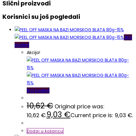
Slični proizvodi
Korisnici su još pogledali
Brzi
pogled
Akcija!
Brzi pogled
10,62
€
Original price was:
9,03
€
10,62 €.
Current price is: 9,03 €.
Dodaj u košaricu