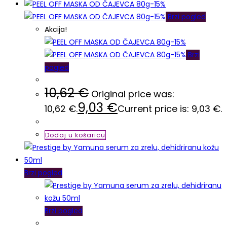
Brzi pogled
Akcija!
Brzi
pogled
10,62
€
Original price was:
9,03
€
10,62 €.
Current price is: 9,03 €.
Dodaj u košaricu
Brzi pogled
Brzi pogled