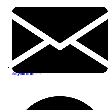
ifm@ifm-medic.com