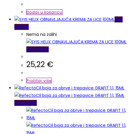
Dodaj u košaricu
Brzi
pogled
Nema na zalihi
Brzi pogled
25,22
€
Pročitaj više
Brzi pogled