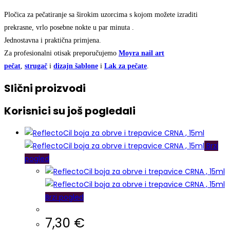
Pločica za pečatiranje sa širokim uzorcima s kojom možete izraditi
prekrasne, vrlo posebne nokte u par minuta .
Jednostavna i praktična primjena.
Za profesionalni otisak preporučujemo
Moyra nail art
pečat
,
strugač
i
dizajn šablone
i
Lak za pečate
.
Slični proizvodi
Korisnici su još pogledali
Brzi
pogled
Brzi pogled
7,30
€