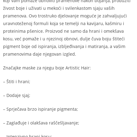
koji vam pomaže obnoviti pramenove nakon bojanja, produžiti
živost boje i uživati ​​u mekoći i svilenkastom sjaju vaših
pramenova. Ovo trostruko djelovanje moguće je zahvaljujući
uravnoteženoj formuli koja se temelji na kavijaru, kašmiru i
proteinima pšenice. Proizvod ne samo da hrani i omekšava
kosu, već pomaže i u njezinoj obnovi, dulje čuva boju štiteći
pigment boje od ispiranja, izbljeđivanja i matiranja, a vašim
pramenovima daje njegovan izgled.
Značajke maske za njegu boje Artistic Hair:
– Štiti i hrani;
– Dodaje sjaj;
– Sprječava brzo ispiranje pigmenta;
– Zaglađuje i olakšava raščešljavanje;
– Intenzivno hrani kosu;