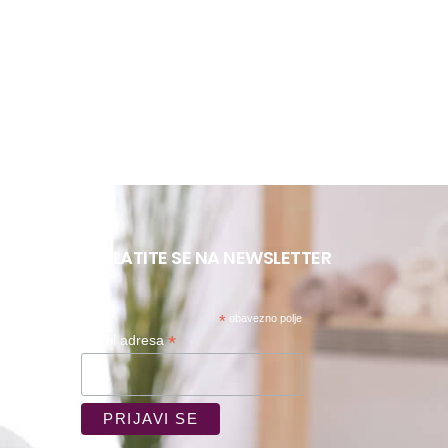
R
PRETPLATITE SE NA NEWSLETTER
*
obavezno polje
*
Email adresa