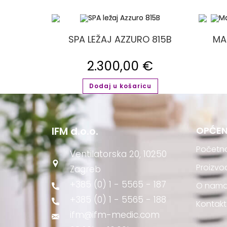
SPA LEŽAJ AZZURO 815B
MA
2.300,00
€
Dodaj u košaricu
IFM d.o.o.
OPĆEN
Početn
Ventilatorska 20, 10250
Proizvo
Zagreb
+385 (0) 1 - 5565 - 187
O nam
+385 (0) 1 - 5565 - 188
Kontakt
ifm@ifm-medic.com