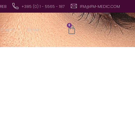
GREB
+385 (0) 1 - 5565 - 187
IFM@IFM-MEDIC.COM
0
O nama
Kontakt