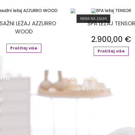
NEMA NA ZALIHI
SAŽNI LEŽAJ AZZURRO
SPA LEŽAJ TENSO
WOOD
2.900,00
€
Pročitaj više
Pročitaj više
ITO
KORISNIČKA PODRŠKA
a
Pravilnik privatnosti
di
Kolačići
a
Uvjeti kupovine
Dostava
Povrat narudžbe