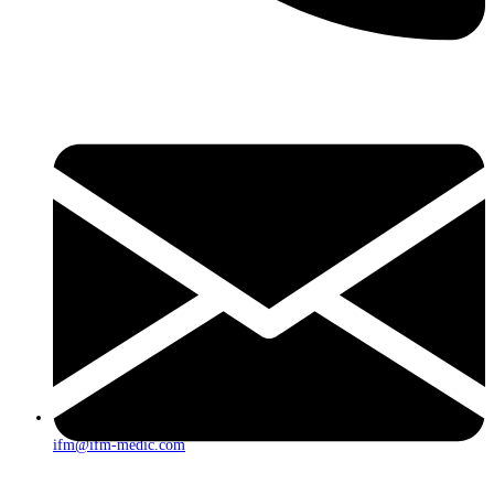
ifm@ifm-medic.com