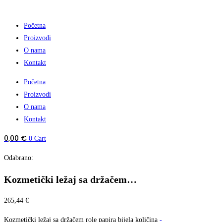
Početna
Proizvodi
O nama
Kontakt
Početna
Proizvodi
O nama
Kontakt
0,00
€
0
Cart
Odabrano:
Kozmetički ležaj sa držačem…
265,44
€
Kozmetički ležaj sa držačem role papira bijela količina
-