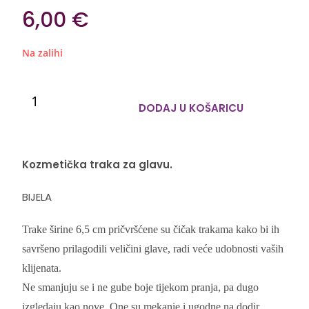
6,00
€
Na zalihi
DODAJ U KOŠARICU
Kozmetička traka za glavu.
BIJELA
Trake širine 6,5 cm pričvršćene su čičak trakama kako bi ih
savršeno prilagodili veličini glave, radi veće udobnosti vaših
klijenata.
N
e smanjuju se i ne gube boje tijekom pranja,
pa dugo
izgledaju kao nove.
One su
mekanie i ugodne na dodir.