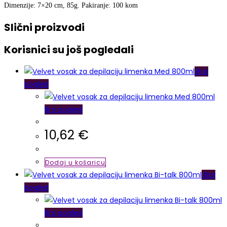
Dimenzije: 7×20 cm, 85g. Pakiranje: 100 kom
Slični proizvodi
Korisnici su još pogledali
Brzi
pogled
Brzi pogled
10,62
€
Dodaj u košaricu
Brzi
pogled
Brzi pogled