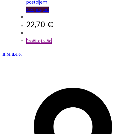
Brzi pogled
22,70
€
Pročitaj više
IFM d.o.o.