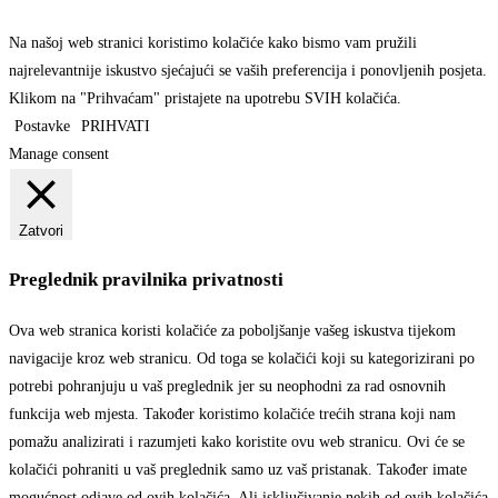
Na našoj web stranici koristimo kolačiće kako bismo vam pružili
najrelevantnije iskustvo sjećajući se vaših preferencija i ponovljenih posjeta.
Klikom na "Prihvaćam" pristajete na upotrebu SVIH kolačića.
Postavke
PRIHVATI
Manage consent
Zatvori
Preglednik pravilnika privatnosti
Ova web stranica koristi kolačiće za poboljšanje vašeg iskustva tijekom
navigacije kroz web stranicu. Od toga se kolačići koji su kategorizirani po
potrebi pohranjuju u vaš preglednik jer su neophodni za rad osnovnih
funkcija web mjesta. Također koristimo kolačiće trećih strana koji nam
pomažu analizirati i razumjeti kako koristite ovu web stranicu. Ovi će se
kolačići pohraniti u vaš preglednik samo uz vaš pristanak. Također imate
mogućnost odjave od ovih kolačića. Ali isključivanje nekih od ovih kolačića