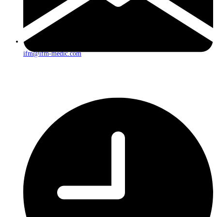
ifm@ifm-medic.com