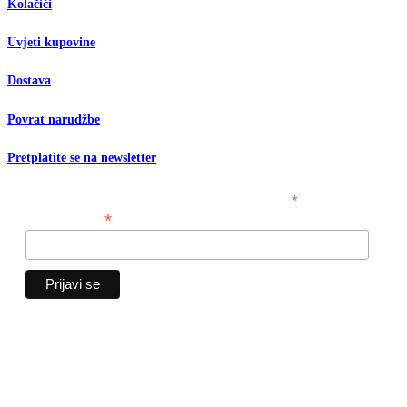
Kolačići
Uvjeti kupovine
Dostava
Povrat narudžbe
Pretplatite se na newsletter
*
obavezno polje
*
Email adresa