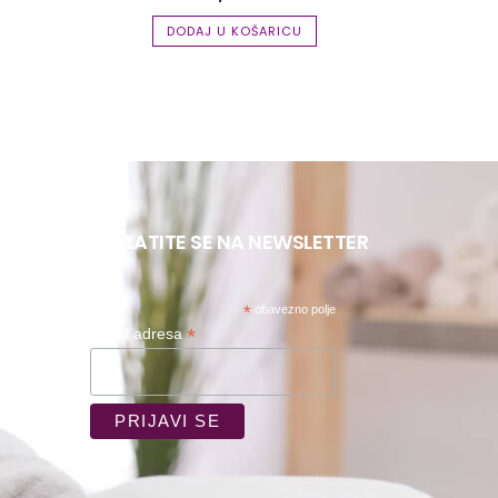
DODAJ U KOŠARICU
PRETPLATITE SE NA NEWSLETTER
*
obavezno polje
*
Email adresa