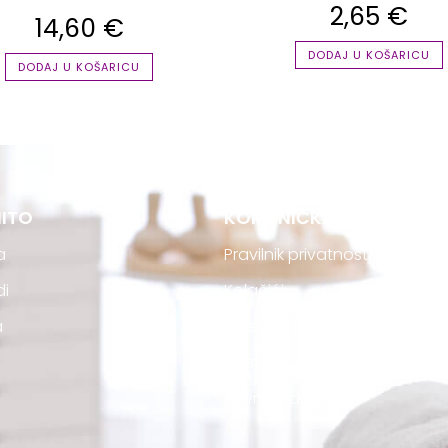
2,65
€
14,60
€
DODAJ U KOŠARICU
DODAJ U KOŠARICU
ITO
KORISNIČKA PODRŠKA
a
Pravilnik privatnosti
di
Kolačići
a
Uvjeti kupovine
Dostava
Povrat narudžbe