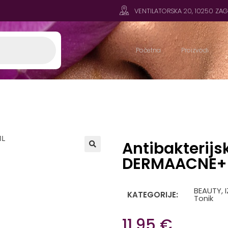
VENTILATORSKA 20, 10250 ZA
Početna
Proizvodi
Antibakterij
DERMAACNE+ 
🔍
BEAUTY
,
KATEGORIJE:
Tonik
11,95
€