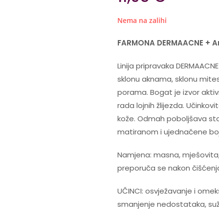
Nema na zalihi
FARMONA DERMAACNE + Anti
Linija pripravaka DERMAACNE 
sklonu aknama, sklonu mites
porama. Bogat je izvor aktivn
rada lojnih žlijezda. Učinko
kože. Odmah poboljšava stanj
matiranom i ujednačene boj
Namjena: masna, mješovita,
preporuča se nakon čišćenj
UČINCI: osvježavanje i ome
smanjenje nedostataka, suž