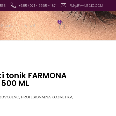
GREB
+385 (0) 1 - 5565 - 187
IFM@IFM-MEDIC.COM
0
O nama
Kontakt
ski tonik FARMONA
500 ML
IZDVOJENO
,
PROFESIONALNA KOZMETIKA
,