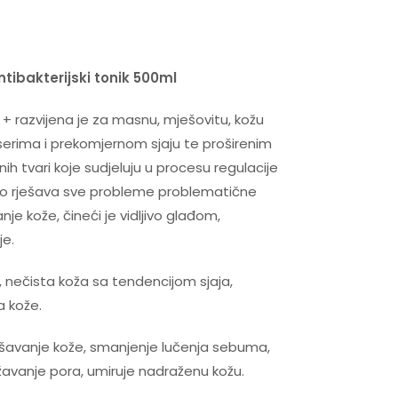
bakterijski tonik 500ml
+ razvijena je za masnu, mješovitu, kožu
erima i prekomjernom sjaju te proširenim
ih tvari koje sudjeluju u procesu regulacije
vito rješava sve probleme problematične
e kože, čineći je vidljivo glađom,
e.
 nečista koža sa tendencijom sjaja,
a kože.
kšavanje kože, smanjenje lučenja sebuma,
avanje pora, umiruje nadraženu kožu.