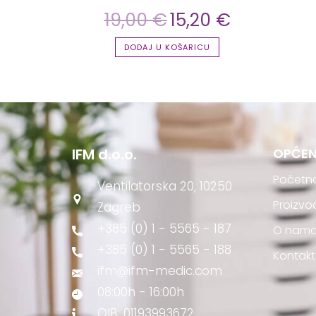
19,00
€
15,20
€
DODAJ U KOŠARICU
IFM d.o.o.
OPĆEN
Početn
Ventilatorska 20, 10250
Proizvo
Zagreb
+385 (0) 1 - 5565 - 187
O nam
+385 (0) 1 - 5565 - 188
Kontakt
ifm@ifm-medic.com
08:00h - 16:00h
OIB: 01193993672