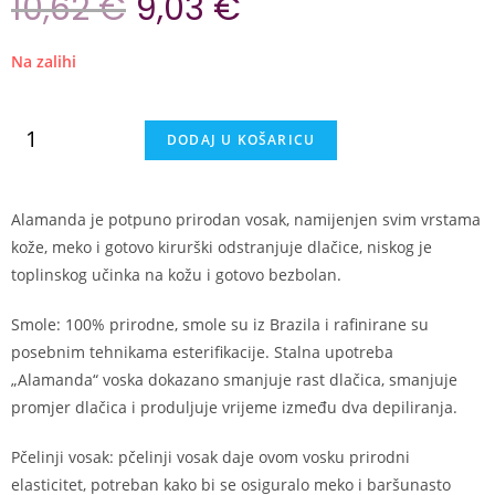
10,62
€
9,03
€
Na zalihi
DODAJ U KOŠARICU
Alamanda je potpuno prirodan vosak, namijenjen svim vrstama
kože, meko i gotovo kirurški odstranjuje dlačice, niskog je
toplinskog učinka na kožu i gotovo bezbolan.
Smole: 100% prirodne, smole su iz Brazila i rafinirane su
posebnim tehnikama esterifikacije. Stalna upotreba
„Alamanda“ voska dokazano smanjuje rast dlačica, smanjuje
promjer dlačica i produljuje vrijeme između dva depiliranja.
Pčelinji vosak: pčelinji vosak daje ovom vosku prirodni
elasticitet, potreban kako bi se osiguralo meko i baršunasto