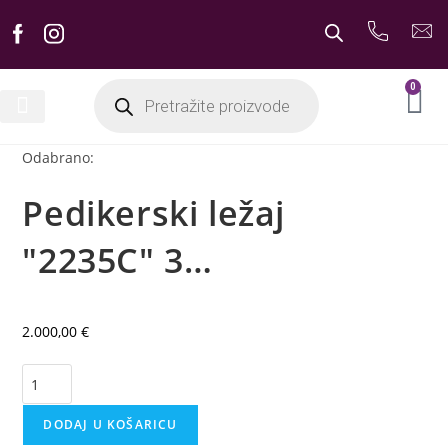
0
Odabrano:
Pedikerski ležaj
"2235C" 3…
2.000,00
€
DODAJ U KOŠARICU